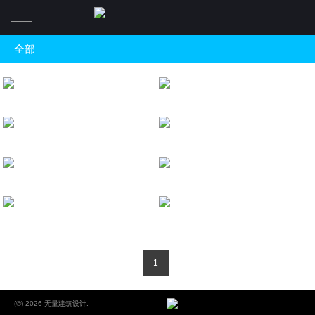
全部
首页
全部
项目
西安秦煤一号-智富中心
Xi'an Qin Coal One - Zhifu Center
Shenzhen Huangbei Street Chang 'an - Guobin plot construction concept plan
规划与城市再生
介绍
佛山兆阳O³大厦
超高层城市综合体与商业
Foshan Zhaoyang O³ Building
Shenzhen Zhongguan Times Square
招聘
高档住宅
深圳前海时代
Shenzhen Qianhai Age
Upper Real Estate of Chegongmiao Transportation Hub in Shenzhen
产业园区与办公
联系
深圳市龙岗中心区体育新城
文化建筑
Shenzhen Longgang New Sports City
Luoyang Peony Flower Boutique Hotel
获奖信息
1
(©) 2026 无量建筑设计.